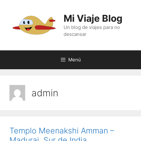
Saltar
al
Mi Viaje Blog
contenido
Un blog de viajes para no
descansar
Menú
admin
Templo Meenakshi Amman –
Madurai, Sur de India