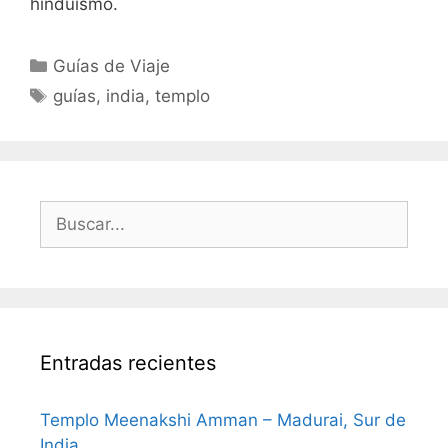
hinduismo.
Categorías
Guías de Viaje
Etiquetas
guías
,
india
,
templo
Buscar:
Entradas recientes
Templo Meenakshi Amman – Madurai, Sur de
India